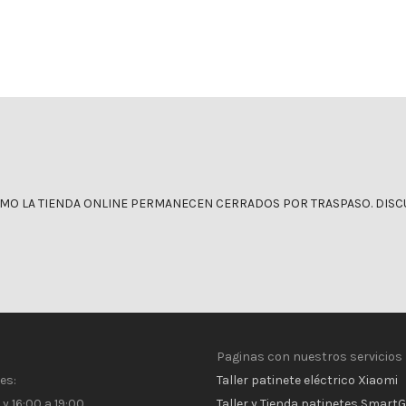
IVA incluido
OMO LA TIENDA ONLINE PERMANECEN CERRADOS POR TRASPASO. DISCU
Paginas con nuestros servicios
es:
Taller patinete eléctrico Xiaomi
 y 16:00 a 19:00
Taller y Tienda patinetes Smart