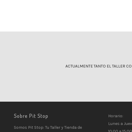
IVA incluido
ACTUALMENTE TANTO EL TALLER C
Sobre Pit Stop
Horario:
Lunes a Juev
Somos Pit Stop: Tu Taller y Tienda de
10:00 a 15:00