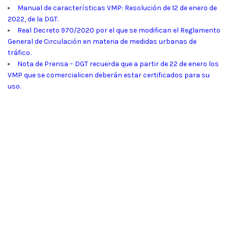
Manual de características VMP: Resolución de 12 de enero de
2022, de la DGT.
Real Decreto 970/2020 por el que se modifican el Reglamento
General de Circulación en materia de medidas urbanas de
tráfico.
Nota de Prensa – DGT recuerda que a partir de 22 de enero los
VMP que se comercialicen deberán estar certificados para su
uso​.
Preguntas frequentes (FAQ's)
¿Si deslimito mi patinete, puedo circular de
manera legal?
No, el patinete eléctrico no puede circular estando deslimitado
por vías urbanas o lugares públicos.