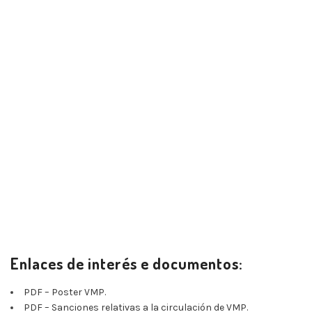
Deslimitar patinete smartGyro Crossover
Deslimitar patinete smartGyro
42,00
€
IVA incluido
Enlaces de interés e documentos:
PDF – Poster VMP.
PDF – Sanciones relativas a la circulación de VMP.