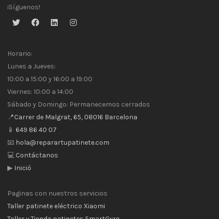
¡Síguenos!
Horario:
Lunes a Jueves:
10:00 a 15:00 y 16:00 a 19:00
Viernes: 10:00 a 14:00
Sábado y Domingo: Permanecemos cerrados
📍
Carrer de Malgrat, 65, 08016 Barcelona
📱
649 86 40 07
📧
hola@reparartupatinete.com
💻
Contáctanos
▶
Inició
Paginas con nuestros servicios
Taller patinete eléctrico Xiaomi
Taller y Tienda patinetes SmartGyro