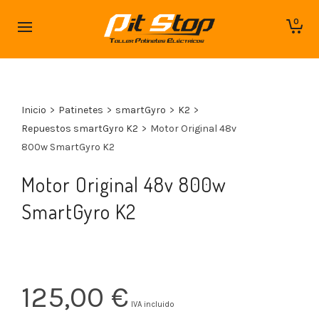
0
Inicio
>
Patinetes
>
smartGyro
>
K2
>
Repuestos smartGyro K2
>
Motor Original 48v
800w SmartGyro K2
Motor Original 48v 800w
SmartGyro K2
125,00
€
IVA incluido