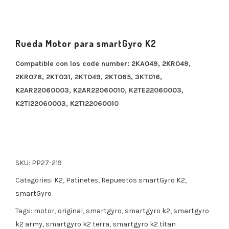
Rueda Motor para smartGyro K2
Compatible con los code number: 2KA049, 2KR049,
2KR076, 2KT031, 2KT049, 2KT065, 3KT016,
K2AR22060003, K2AR22060010, K2TE22060003,
K2TI22060003, K2TI22060010
SKU:
PP27-219
Categories:
K2
,
Patinetes
,
Repuestos smartGyro K2
,
smartGyro
Tags:
motor
,
original
,
smartgyro
,
smartgyro k2
,
smartgyro
k2 army
,
smartgyro k2 terra
,
smartgyro k2 titan