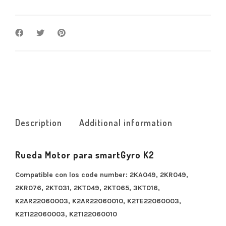
Description
Additional information
Rueda Motor para smartGyro K2
Compatible con los code number: 2KA049, 2KR049,
2KR076, 2KT031, 2KT049, 2KT065, 3KT016,
K2AR22060003, K2AR22060010, K2TE22060003,
K2TI22060003, K2TI22060010