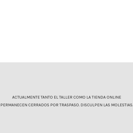
Cargador para patinete Xiaomi 42v
cargadores
Xiaomi
21,90
€
IVA incluido
ACTUALMENTE TANTO EL TALLER COMO LA TIENDA ONLINE
PERMANECEN CERRADOS POR TRASPASO. DISCULPEN LAS MOLESTIAS.