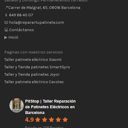
Sábado y Domingo: Permanecemos cerrados
📍
Carrer de Malgrat, 65, 08016 Barcelona
📱
649 86 40 07
📧
hola@reparartupatinete.com
💻
Contáctanos
▶
Inició
Paginas con nuestros servicios
Taller patinete eléctrico Xiaomi
Taller y Tienda patinetes SmartGyro
Taller y Tienda patinetes Joyor
Taller patinete eléctrico Cecotec