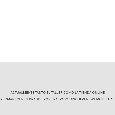
SmartGyro xtreme XD cámara de aire
200×50
smartGyro
,
xtreme XD
6,00
€
IVA incluido
ACTUALMENTE TANTO EL TALLER COMO LA TIENDA ONLINE
PERMANECEN CERRADOS POR TRASPASO. DISCULPEN LAS MOLESTIAS.