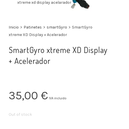
xtreme xd display acelarador
Inicio
>
Patinetes
>
smartGyro
>
SmartGyro
xtreme XD Display + Acelerador
SmartGyro xtreme XD Display
+ Acelerador
35,00
€
IVA incluido
Out of stock