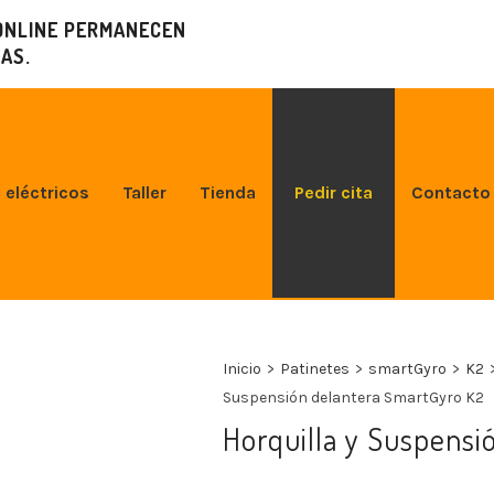
ONLINE PERMANECEN
AS.
 eléctricos
Taller
Tienda
Pedir cita
Contacto
Inicio
>
Patinetes
>
smartGyro
>
K2
Suspensión delantera SmartGyro K2
Horquilla y Suspensi