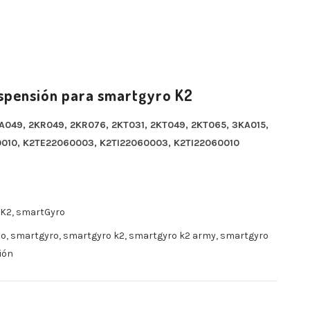
uspensión para smartgyro K2
KA049, 2KR049, 2KR076, 2KT031, 2KT049, 2KT065, 3KA015,
010, K2TE22060003, K2TI22060003, K2TI22060010
 K2
,
smartGyro
to
,
smartgyro
,
smartgyro k2
,
smartgyro k2 army
,
smartgyro
ión