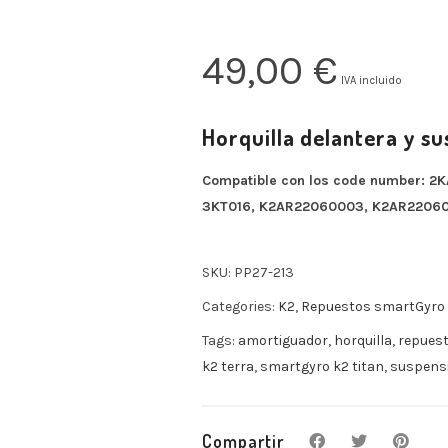
49,00
€
IVA incluido
Horquilla delantera y s
Compatible con los code number: 2
3KT016, K2AR22060003, K2AR22060
SKU:
PP27-213
Categories:
K2
,
Repuestos smartGyro
Tags:
amortiguador
,
horquilla
,
repues
k2 terra
,
smartgyro k2 titan
,
suspens
Compartir