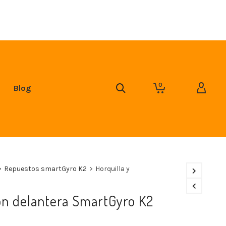
0
Blog
>
Repuestos smartGyro K2
>
Horquilla y
ón delantera SmartGyro K2