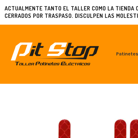
ACTUALMENTE TANTO EL TALLER COMO LA TIENDA 
CERRADOS POR TRASPASO. DISCULPEN LAS MOLESTI
Patinetes
reflectantes rojos xiaomi m365
reflectantes amarillos xiaomi m365